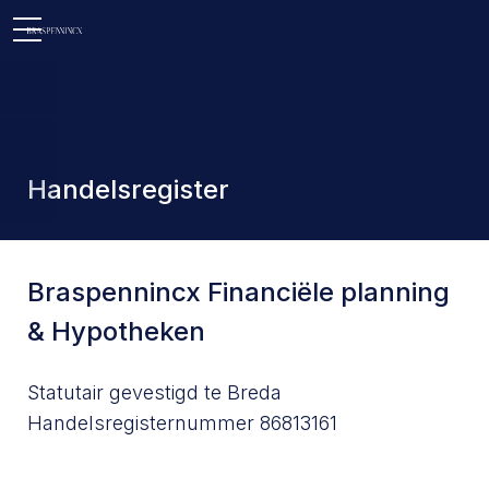
Open
Open
menu
Open
menu
menu
Handelsregister
Braspennincx Financiële planning
& Hypotheken
Statutair gevestigd te Breda
Handelsregisternummer 86813161