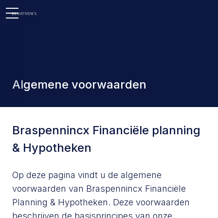
Open
Open
menu
Open
menu
menu
Algemene voorwaarden
Braspennincx Financiële planning
& Hypotheken
Op deze pagina vindt u de algemene
voorwaarden van Braspennincx Financiële
Planning & Hypotheken. Deze voorwaarden
beschrijven de basisprincipes van onze